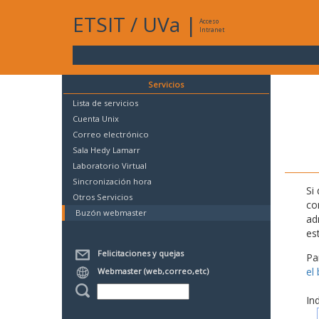
ETSIT
/
UVa
|
Acceso
Intranet
Servicios
Lista de servicios
Cuenta Unix
Correo electrónico
Sala Hedy Lamarr
Laboratorio Virtual
Sincronización hora
Si
Otros Servicios
co
Buzón webmaster
ad
es
Felicitaciones y quejas
Pa
el
Webmaster (web,correo,etc)
In