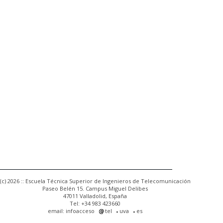
(c) 2026 :: Escuela Técnica Superior de Ingenieros de Telecomunicación
Paseo Belén 15. Campus Miguel Delibes
47011 Valladolid, España
Tel: +34 983 423660
email: infoacceso
tel
uva
es