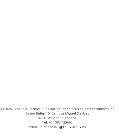
(c) 2026 :: Escuela Técnica Superior de Ingenieros de Telecomunicación
Paseo Belén 15. Campus Miguel Delibes
47011 Valladolid, España
Tel: +34 983 423660
email: infoacceso
tel
uva
es