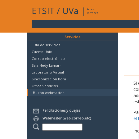
ETSIT
/
UVa
|
Acceso
Intranet
Servicios
Lista de servicios
Cuenta Unix
Correo electrónico
Sala Hedy Lamarr
Laboratorio Virtual
Sincronización hora
Si
Otros Servicios
co
Buzón webmaster
ad
es
Felicitaciones y quejas
Pa
el
Webmaster (web,correo,etc)
In