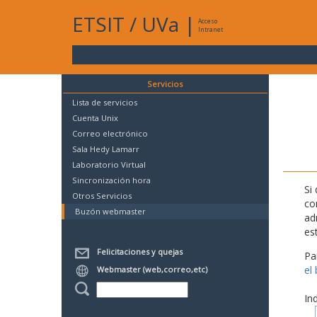
ETSIT
/
UVa
|
Acceso
Intranet
Servicios
Lista de servicios
Cuenta Unix
Correo electrónico
Sala Hedy Lamarr
Laboratorio Virtual
Sincronización hora
Si
Otros Servicios
co
Buzón webmaster
ad
es
Felicitaciones y quejas
Pa
el
Webmaster (web,correo,etc)
In