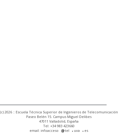
(c) 2026 :: Escuela Técnica Superior de Ingenieros de Telecomunicación
Paseo Belén 15. Campus Miguel Delibes
47011 Valladolid, España
Tel: +34 983 423660
email: infoacceso
tel
uva
es