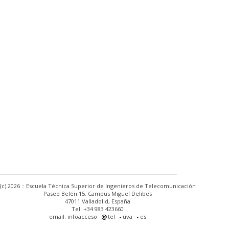
(c) 2026 :: Escuela Técnica Superior de Ingenieros de Telecomunicación
Paseo Belén 15. Campus Miguel Delibes
47011 Valladolid, España
Tel: +34 983 423660
email: infoacceso
tel
uva
es