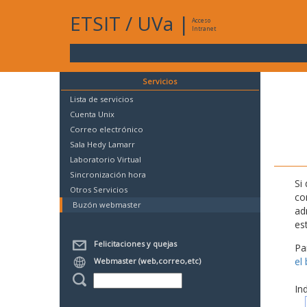
ETSIT
/
UVa
|
Acceso
Intranet
Servicios
Lista de servicios
Cuenta Unix
Correo electrónico
Sala Hedy Lamarr
Laboratorio Virtual
Sincronización hora
Si
Otros Servicios
co
Buzón webmaster
ad
es
Felicitaciones y quejas
Pa
el
Webmaster (web,correo,etc)
In