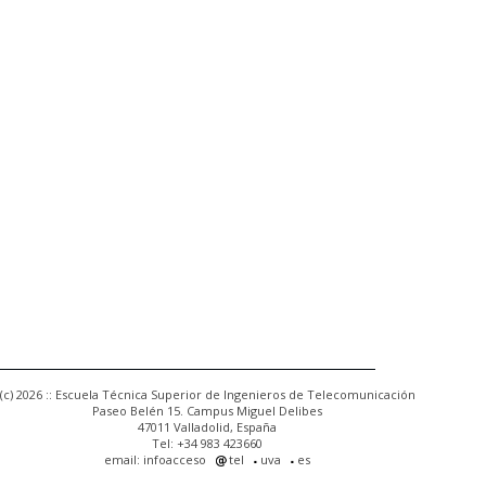
(c) 2026 :: Escuela Técnica Superior de Ingenieros de Telecomunicación
Paseo Belén 15. Campus Miguel Delibes
47011 Valladolid, España
Tel: +34 983 423660
email: infoacceso
tel
uva
es