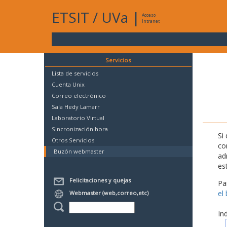
ETSIT
/
UVa
|
Acceso
Intranet
Servicios
Lista de servicios
Cuenta Unix
Correo electrónico
Sala Hedy Lamarr
Laboratorio Virtual
Sincronización hora
Si
Otros Servicios
co
Buzón webmaster
ad
es
Felicitaciones y quejas
Pa
el
Webmaster (web,correo,etc)
In