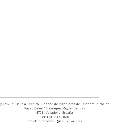
(c) 2026 :: Escuela Técnica Superior de Ingenieros de Telecomunicación
Paseo Belén 15. Campus Miguel Delibes
47011 Valladolid, España
Tel: +34 983 423660
email: infoacceso
tel
uva
es