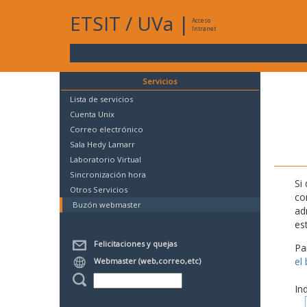
ETSIT
/
UVa
|
Acceso
Intranet
Servicios
Lista de servicios
Cuenta Unix
Correo electrónico
Sala Hedy Lamarr
Laboratorio Virtual
Sincronización hora
Si
Otros Servicios
co
Buzón webmaster
ad
es
Felicitaciones y quejas
Pa
el
Webmaster (web,correo,etc)
In