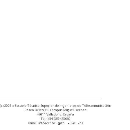
(c) 2026 :: Escuela Técnica Superior de Ingenieros de Telecomunicación
Paseo Belén 15. Campus Miguel Delibes
47011 Valladolid, España
Tel: +34 983 423660
email: infoacceso
tel
uva
es