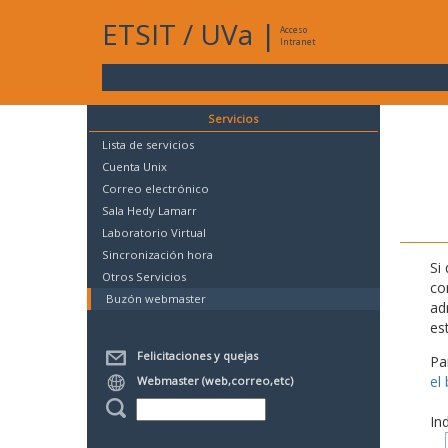
ETSIT
/
UVa
|
Acceso
Intranet
Servicios
Lista de servicios
Cuenta Unix
Correo electrónico
Sala Hedy Lamarr
Laboratorio Virtual
Sincronización hora
Si
Otros Servicios
co
Buzón webmaster
ad
es
Felicitaciones y quejas
Pa
el
Webmaster (web,correo,etc)
In