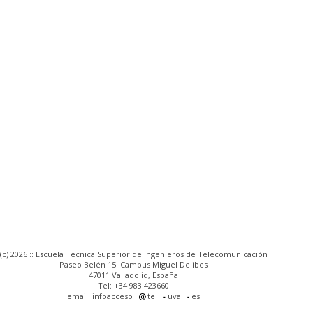
(c) 2026 :: Escuela Técnica Superior de Ingenieros de Telecomunicación
Paseo Belén 15. Campus Miguel Delibes
47011 Valladolid, España
Tel: +34 983 423660
email: infoacceso
tel
uva
es