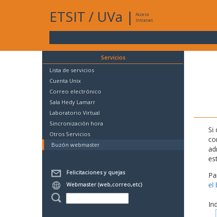
ETSIT
/
UVa
|
Acceso
Intranet
Servicios
Lista de servicios
Cuenta Unix
Correo electrónico
Sala Hedy Lamarr
Laboratorio Virtual
Sincronización hora
Si
Otros Servicios
co
Buzón webmaster
ad
es
Felicitaciones y quejas
Pa
el
Webmaster (web,correo,etc)
In