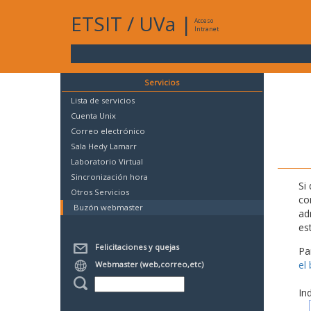
ETSIT
/
UVa
|
Acceso
Intranet
Servicios
Lista de servicios
Cuenta Unix
Correo electrónico
Sala Hedy Lamarr
Laboratorio Virtual
Sincronización hora
Si
Otros Servicios
co
Buzón webmaster
ad
es
Felicitaciones y quejas
Pa
el
Webmaster (web,correo,etc)
In