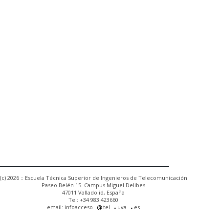
(c) 2026 :: Escuela Técnica Superior de Ingenieros de Telecomunicación
Paseo Belén 15. Campus Miguel Delibes
47011 Valladolid, España
Tel: +34 983 423660
email: infoacceso
tel
uva
es