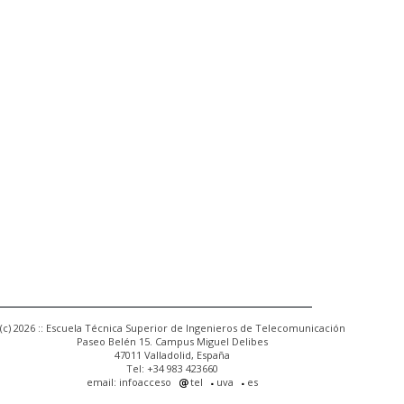
(c) 2026 :: Escuela Técnica Superior de Ingenieros de Telecomunicación
Paseo Belén 15. Campus Miguel Delibes
47011 Valladolid, España
Tel: +34 983 423660
email: infoacceso
tel
uva
es