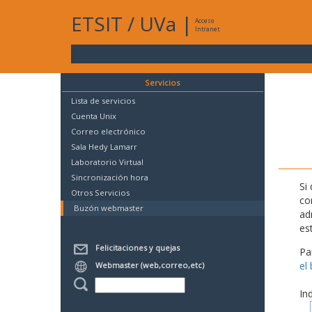
ETSIT
/
UVa
|
Acceso
Intranet
Servicios
Lista de servicios
Cuenta Unix
Correo electrónico
Sala Hedy Lamarr
Laboratorio Virtual
Sincronización hora
Si
Otros Servicios
co
Buzón webmaster
ad
es
Felicitaciones y quejas
Pa
el
Webmaster (web,correo,etc)
In