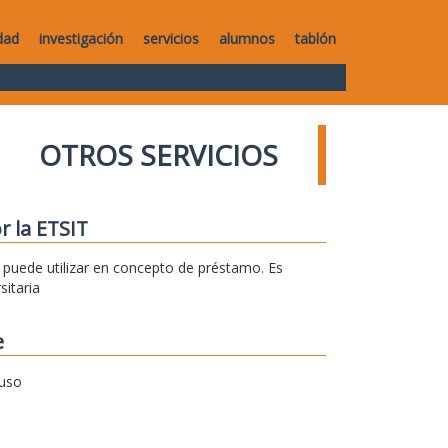
dad
investigación
servicios
alumnos
tablón
OTROS SERVICIOS
r la ETSIT
se puede utilizar en concepto de préstamo. Es
sitaria
e
 uso