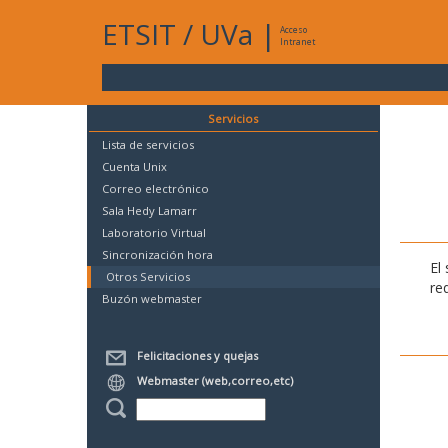
ETSIT
/
UVa
|
Acceso
Intranet
Servicios
Lista de servicios
Cuenta Unix
Correo electrónico
Sala Hedy Lamarr
Laboratorio Virtual
Sincronización hora
El
Otros Servicios
re
Buzón webmaster
Felicitaciones y quejas
Webmaster (web,correo,etc)