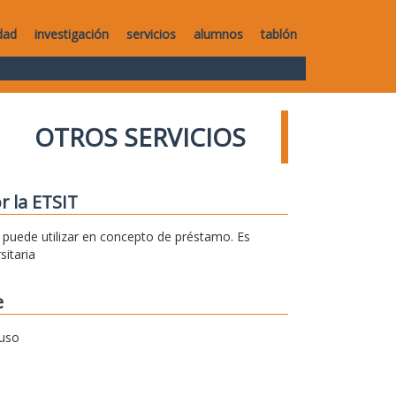
dad
investigación
servicios
alumnos
tablón
OTROS SERVICIOS
r la ETSIT
se puede utilizar en concepto de préstamo. Es
sitaria
e
 uso