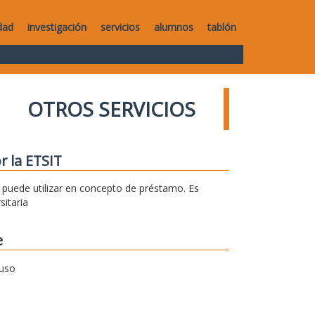
dad
investigación
servicios
alumnos
tablón
OTROS SERVICIOS
r la ETSIT
se puede utilizar en concepto de préstamo. Es
sitaria
e
 uso