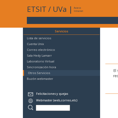
ETSIT
/
UVa
|
Acceso
Intranet
Servicios
Lista de servicios
Cuenta Unix
Correo electrónico
Sala Hedy Lamarr
Laboratorio Virtual
Sincronización hora
El
Otros Servicios
re
Buzón webmaster
Felicitaciones y quejas
Webmaster (web,correo,etc)