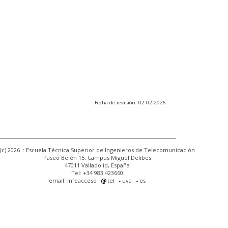
Fecha de revisión: 02-02-2026
(c) 2026 :: Escuela Técnica Superior de Ingenieros de Telecomunicación
Paseo Belén 15. Campus Miguel Delibes
47011 Valladolid, España
Tel: +34 983 423660
email: infoacceso
tel
uva
es