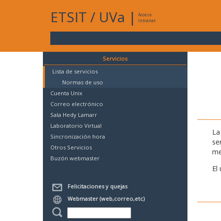
ETSIT
/
UVa
|
Acceso
Intranet
Servicios
Lista de servicios
Normas de uso
Cuenta Unix
Correo electrónico
Sala Hedy Lamarr
Laboratorio Virtual
La
Sincronización hora
se
Otros Servicios
me
Buzón webmaster
El
Felicitaciones y quejas
Webmaster (web,correo,etc)