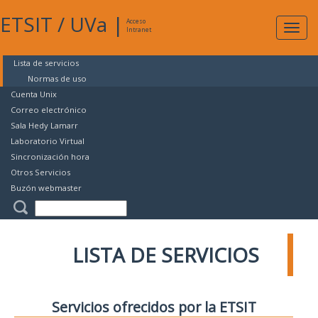
ETSIT
/
UVa
|
Acceso
Expan
Intranet
naveg
Lista de servicios
Normas de uso
Cuenta Unix
Correo electrónico
Sala Hedy Lamarr
Laboratorio Virtual
Sincronización hora
Otros Servicios
Buzón webmaster
LISTA DE SERVICIOS
Servicios ofrecidos por la ETSIT