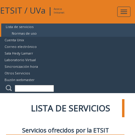
ETSIT
/
UVa
|
Acceso
Expan
Intranet
naveg
Lista de servicios
Normas de uso
Cuenta Unix
Correo electrónico
Sala Hedy Lamarr
Laboratorio Virtual
Sincronización hora
Otros Servicios
Buzón webmaster
LISTA DE SERVICIOS
Servicios ofrecidos por la ETSIT