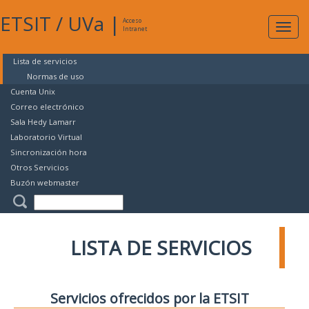
ETSIT
/
UVa
|
Acceso
Expan
Intranet
naveg
Lista de servicios
Normas de uso
Cuenta Unix
Correo electrónico
Sala Hedy Lamarr
Laboratorio Virtual
Sincronización hora
Otros Servicios
Buzón webmaster
LISTA DE SERVICIOS
Servicios ofrecidos por la ETSIT