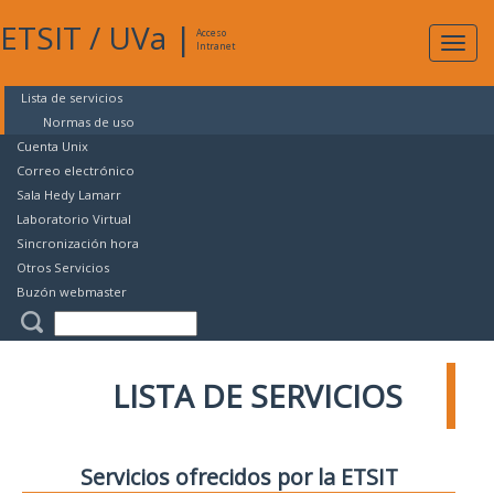
ETSIT
/
UVa
|
Acceso
Expan
Intranet
naveg
Lista de servicios
Normas de uso
Cuenta Unix
Correo electrónico
Sala Hedy Lamarr
Laboratorio Virtual
Sincronización hora
Otros Servicios
Buzón webmaster
LISTA DE SERVICIOS
Servicios ofrecidos por la ETSIT