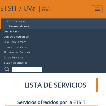
ETSIT
/
UVa
|
Acceso
Expan
Intranet
naveg
Lista de servicios
Normas de uso
Cuenta Unix
Correo electrónico
Sala Hedy Lamarr
Laboratorio Virtual
Sincronización hora
Otros Servicios
Buzón webmaster
LISTA DE SERVICIOS
Servicios ofrecidos por la ETSIT