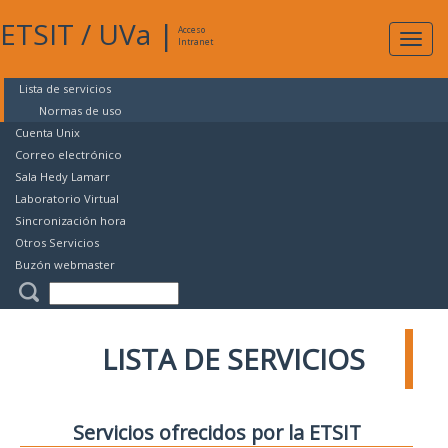
ETSIT
/
UVa
|
Acceso
Expan
Intranet
naveg
Lista de servicios
Normas de uso
Cuenta Unix
Correo electrónico
Sala Hedy Lamarr
Laboratorio Virtual
Sincronización hora
Otros Servicios
Buzón webmaster
LISTA DE SERVICIOS
Servicios ofrecidos por la ETSIT