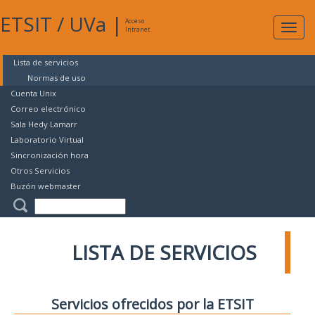
ETSIT
/
UVa
|
Acceso
Expan
Intranet
naveg
Lista de servicios
Normas de uso
Cuenta Unix
Correo electrónico
Sala Hedy Lamarr
Laboratorio Virtual
Sincronización hora
Otros Servicios
Buzón webmaster
LISTA DE SERVICIOS
Servicios ofrecidos por la ETSIT