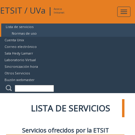
ETSIT
/
UVa
|
Acceso
Expan
Intranet
naveg
Lista de servicios
Normas de uso
Cuenta Unix
Correo electrónico
Sala Hedy Lamarr
Laboratorio Virtual
Sincronización hora
Otros Servicios
Buzón webmaster
LISTA DE SERVICIOS
Servicios ofrecidos por la ETSIT