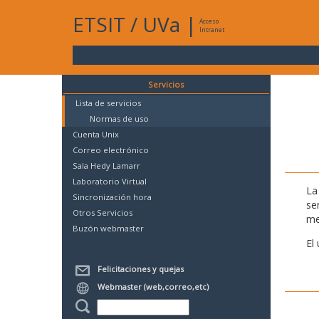
ETSIT
/
UVa
|
Acceso
Intranet
Servicios
Lista de servicios
Normas de uso
Cuenta Unix
Correo electrónico
Sala Hedy Lamarr
Laboratorio Virtual
La
Sincronización hora
se
Otros Servicios
me
Buzón webmaster
El
Felicitaciones y quejas
Webmaster (web,correo,etc)