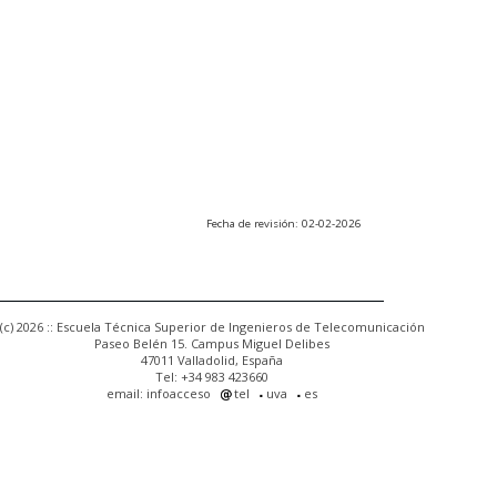
Fecha de revisión: 02-02-2026
(c) 2026 :: Escuela Técnica Superior de Ingenieros de Telecomunicación
Paseo Belén 15. Campus Miguel Delibes
47011 Valladolid, España
Tel: +34 983 423660
email: infoacceso
tel
uva
es