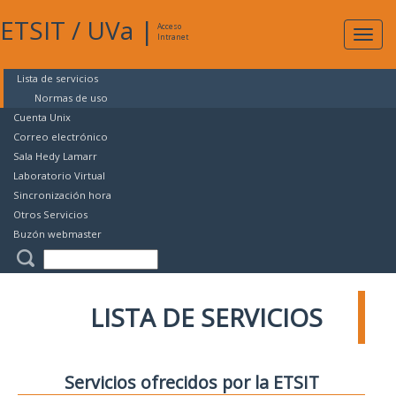
ETSIT
/
UVa
|
Acceso
Expan
Intranet
naveg
Lista de servicios
Normas de uso
Cuenta Unix
Correo electrónico
Sala Hedy Lamarr
Laboratorio Virtual
Sincronización hora
Otros Servicios
Buzón webmaster
LISTA DE SERVICIOS
Servicios ofrecidos por la ETSIT