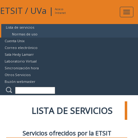
ETSIT
/
UVa
|
Acceso
Expan
Intranet
naveg
Lista de servicios
Normas de uso
Cuenta Unix
Correo electrónico
Sala Hedy Lamarr
Laboratorio Virtual
Sincronización hora
Otros Servicios
Buzón webmaster
LISTA DE SERVICIOS
Servicios ofrecidos por la ETSIT