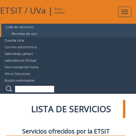
ETSIT
/
UVa
|
Acceso
Expan
Intranet
naveg
Lista de servicios
Normas de uso
Cuenta Unix
Correo electrónico
Sala Hedy Lamarr
Laboratorio Virtual
Sincronización hora
Otros Servicios
Buzón webmaster
LISTA DE SERVICIOS
Servicios ofrecidos por la ETSIT