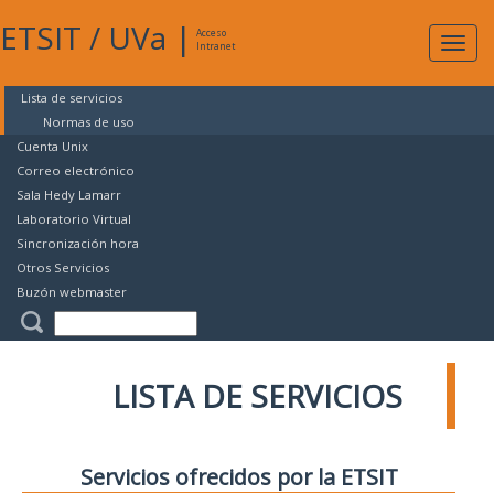
ETSIT
/
UVa
|
Acceso
Expan
Intranet
naveg
Lista de servicios
Normas de uso
Cuenta Unix
Correo electrónico
Sala Hedy Lamarr
Laboratorio Virtual
Sincronización hora
Otros Servicios
Buzón webmaster
LISTA DE SERVICIOS
Servicios ofrecidos por la ETSIT