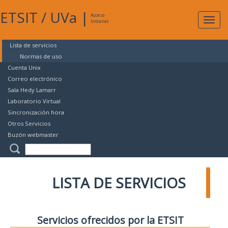
ETSIT
/
UVa
|
Acceso
Expan
Intranet
naveg
Lista de servicios
Normas de uso
Cuenta Unix
Correo electrónico
Sala Hedy Lamarr
Laboratorio Virtual
Sincronización hora
Otros Servicios
Buzón webmaster
LISTA DE SERVICIOS
Servicios ofrecidos por la ETSIT