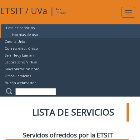
ETSIT
/
UVa
|
Acceso
Expan
Intranet
naveg
Lista de servicios
Normas de uso
Cuenta Unix
Correo electrónico
Sala Hedy Lamarr
Laboratorio Virtual
Sincronización hora
Otros Servicios
Buzón webmaster
LISTA DE SERVICIOS
Servicios ofrecidos por la ETSIT