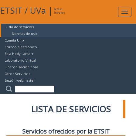
ETSIT
/
UVa
|
Acceso
Expan
Intranet
naveg
Lista de servicios
Normas de uso
Cuenta Unix
Correo electrónico
Sala Hedy Lamarr
Laboratorio Virtual
Sincronización hora
Otros Servicios
Buzón webmaster
LISTA DE SERVICIOS
Servicios ofrecidos por la ETSIT