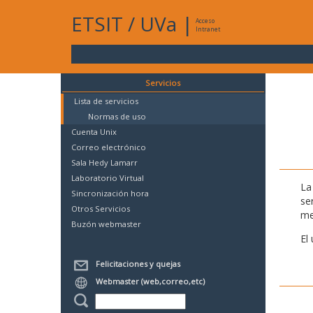
ETSIT
/
UVa
|
Acceso
Intranet
Servicios
Lista de servicios
Normas de uso
Cuenta Unix
Correo electrónico
Sala Hedy Lamarr
Laboratorio Virtual
La
Sincronización hora
se
Otros Servicios
me
Buzón webmaster
El
Felicitaciones y quejas
Webmaster (web,correo,etc)