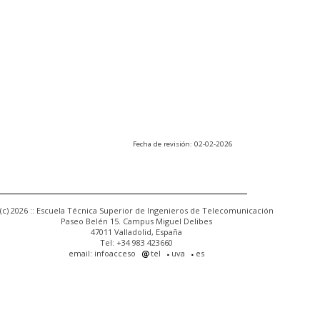
Fecha de revisión: 02-02-2026
(c) 2026 :: Escuela Técnica Superior de Ingenieros de Telecomunicación
Paseo Belén 15. Campus Miguel Delibes
47011 Valladolid, España
Tel: +34 983 423660
email: infoacceso
tel
uva
es