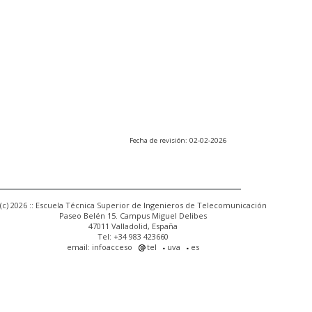
Fecha de revisión: 02-02-2026
(c) 2026 :: Escuela Técnica Superior de Ingenieros de Telecomunicación
Paseo Belén 15. Campus Miguel Delibes
47011 Valladolid, España
Tel: +34 983 423660
email: infoacceso
tel
uva
es