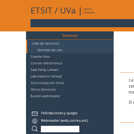
ETSIT
/
UVa
|
Acceso
Intranet
Servicios
Lista de servicios
Normas de uso
Cuenta Unix
Correo electrónico
Sala Hedy Lamarr
Laboratorio Virtual
La
Sincronización hora
se
Otros Servicios
me
Buzón webmaster
El
Felicitaciones y quejas
Webmaster (web,correo,etc)