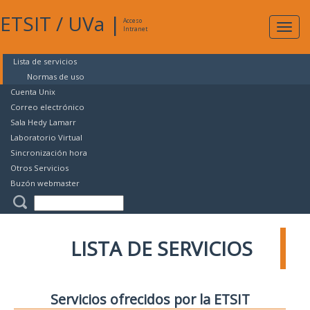
ETSIT
/
UVa
|
Acceso
Expan
Intranet
naveg
Lista de servicios
Normas de uso
Cuenta Unix
Correo electrónico
Sala Hedy Lamarr
Laboratorio Virtual
Sincronización hora
Otros Servicios
Buzón webmaster
LISTA DE SERVICIOS
Servicios ofrecidos por la ETSIT