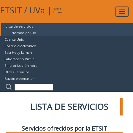
ETSIT
/
UVa
|
Acceso
Expan
Intranet
naveg
Lista de servicios
Normas de uso
Cuenta Unix
Correo electrónico
Sala Hedy Lamarr
Laboratorio Virtual
Sincronización hora
Otros Servicios
Buzón webmaster
LISTA DE SERVICIOS
Servicios ofrecidos por la ETSIT