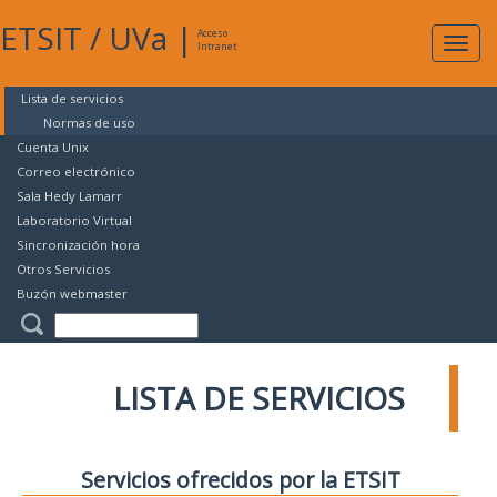
ETSIT
/
UVa
|
Acceso
Expan
Intranet
naveg
Lista de servicios
Normas de uso
Cuenta Unix
Correo electrónico
Sala Hedy Lamarr
Laboratorio Virtual
Sincronización hora
Otros Servicios
Buzón webmaster
LISTA DE SERVICIOS
Servicios ofrecidos por la ETSIT