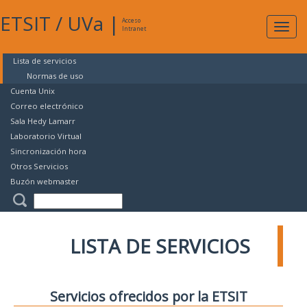
ETSIT
/
UVa
|
Acceso
Expan
Intranet
naveg
Lista de servicios
Normas de uso
Cuenta Unix
Correo electrónico
Sala Hedy Lamarr
Laboratorio Virtual
Sincronización hora
Otros Servicios
Buzón webmaster
LISTA DE SERVICIOS
Servicios ofrecidos por la ETSIT