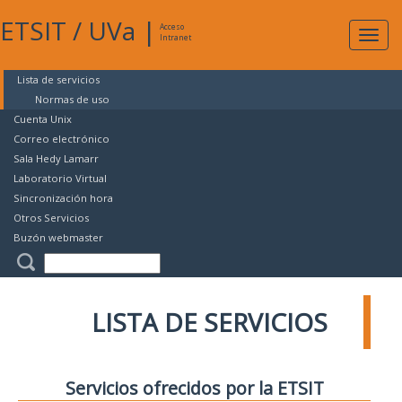
ETSIT
/
UVa
|
Acceso
Expan
Intranet
naveg
Lista de servicios
Normas de uso
Cuenta Unix
Correo electrónico
Sala Hedy Lamarr
Laboratorio Virtual
Sincronización hora
Otros Servicios
Buzón webmaster
LISTA DE SERVICIOS
Servicios ofrecidos por la ETSIT