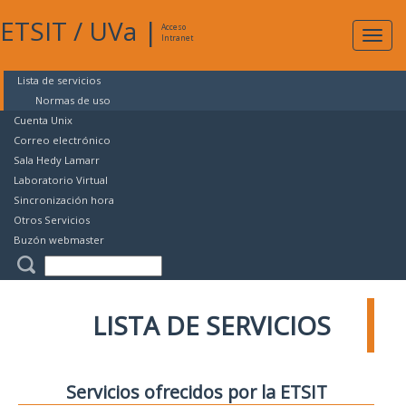
ETSIT
/
UVa
|
Acceso
Expan
Intranet
naveg
Lista de servicios
Normas de uso
Cuenta Unix
Correo electrónico
Sala Hedy Lamarr
Laboratorio Virtual
Sincronización hora
Otros Servicios
Buzón webmaster
LISTA DE SERVICIOS
Servicios ofrecidos por la ETSIT