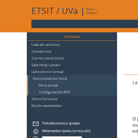
ETSIT
/
UVa
|
Acceso
Intranet
Servicios
Lista de servicios
Cuenta Unix
Correo electrónico
Sala Hedy Lamarr
Laboratorio Virtual
Sincronización hora
La
Hora actual
Configuración NTP
Otros Servicios
Buzón webmaster
El
Felicitaciones y quejas
ex
in
Webmaster (web,correo,etc)