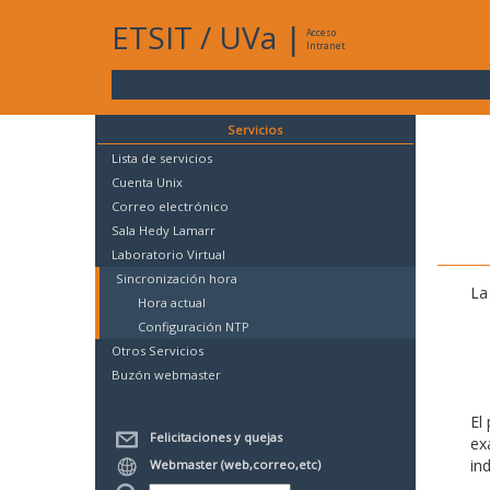
ETSIT
/
UVa
|
Acceso
Intranet
Servicios
Lista de servicios
Cuenta Unix
Correo electrónico
Sala Hedy Lamarr
Laboratorio Virtual
Sincronización hora
La
Hora actual
Configuración NTP
Otros Servicios
Buzón webmaster
El
Felicitaciones y quejas
ex
in
Webmaster (web,correo,etc)