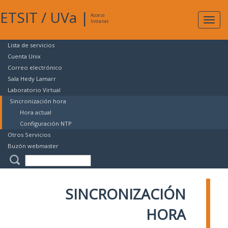
ETSIT
/
UVa
|
Acceso
Expan
Intranet
naveg
Lista de servicios
Cuenta Unix
Correo electrónico
Sala Hedy Lamarr
Laboratorio Virtual
Sincronización hora
Hora actual
Configuración NTP
Otros Servicios
Buzón webmaster
SINCRONIZACIÓN
HORA