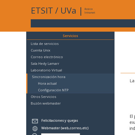
ETSIT
/
UVa
|
Acceso
Intranet
Servicios
Lista de servicios
Cuenta Unix
Correo electrónico
Sala Hedy Lamarr
Laboratorio Virtual
Sincronización hora
La
Hora actual
Configuración NTP
Otros Servicios
Buzón webmaster
El
Felicitaciones y quejas
ex
in
Webmaster (web,correo,etc)