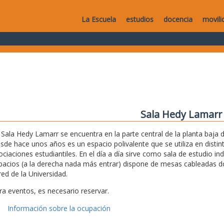
La Escuela
estudios
docencia
movili
Sala Hedy Lamarr
 Sala Hedy Lamarr se encuentra en la parte central de la planta baja de
sde hace unos años es un espacio polivalente que se utiliza en disti
ociaciones estudiantiles. En el día a día sirve como sala de estudio i
pacios (a la derecha nada más entrar) dispone de mesas cableadas don
red de la Universidad.
ra eventos, es necesario reservar.
Información sobre la ocupación