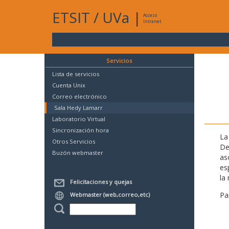
ETSIT
/
UVa
|
Acceso
Intranet
Servicios
Lista de servicios
Cuenta Unix
Correo electrónico
Sala Hedy Lamarr
Laboratorio Virtual
Sincronización hora
La
Otros Servicios
De
Buzón webmaster
as
es
la 
Felicitaciones y quejas
Pa
Webmaster (web,correo,etc)