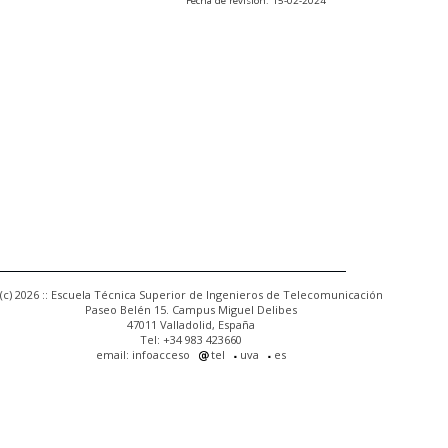
Fecha de revisión: 15-02-2024
(c) 2026 :: Escuela Técnica Superior de Ingenieros de Telecomunicación
Paseo Belén 15. Campus Miguel Delibes
47011 Valladolid, España
Tel: +34 983 423660
email: infoacceso
tel
uva
es