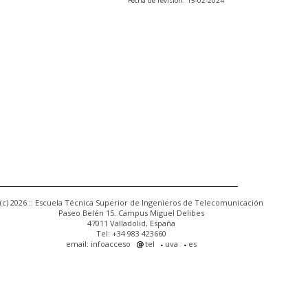
Fecha de revisión: 15-02-2024
(c) 2026 :: Escuela Técnica Superior de Ingenieros de Telecomunicación
Paseo Belén 15. Campus Miguel Delibes
47011 Valladolid, España
Tel: +34 983 423660
email: infoacceso
tel
uva
es