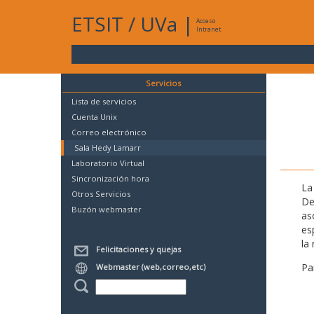
ETSIT
/
UVa
|
Acceso
Intranet
Servicios
Lista de servicios
Cuenta Unix
Correo electrónico
Sala Hedy Lamarr
Laboratorio Virtual
Sincronización hora
La
Otros Servicios
De
Buzón webmaster
as
es
la 
Felicitaciones y quejas
Pa
Webmaster (web,correo,etc)