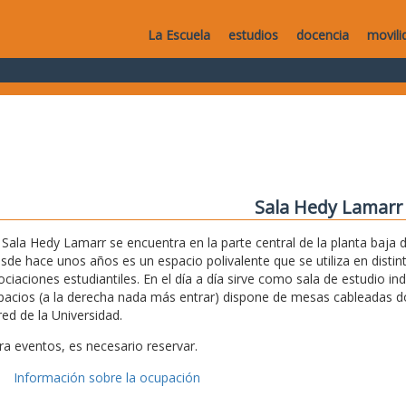
La Escuela
estudios
docencia
movili
Sala Hedy Lamarr
 Sala Hedy Lamarr se encuentra en la parte central de la planta baja de
sde hace unos años es un espacio polivalente que se utiliza en disti
ociaciones estudiantiles. En el día a día sirve como sala de estudio i
pacios (a la derecha nada más entrar) dispone de mesas cableadas don
red de la Universidad.
ra eventos, es necesario reservar.
Información sobre la ocupación