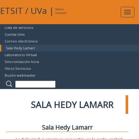
ETSIT
/
UVa
|
Acceso
Expan
Intranet
naveg
Lista de servicios
Cuenta Unix
Correo electrónico
Sala Hedy Lamarr
Laboratorio Virtual
Sincronización hora
Otros Servicios
Buzón webmaster
SALA HEDY LAMARR
Sala Hedy Lamarr