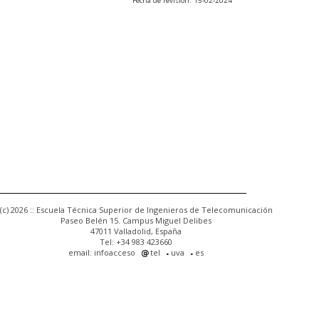
Fecha de revisión: 15-02-2024
(c) 2026 :: Escuela Técnica Superior de Ingenieros de Telecomunicación
Paseo Belén 15. Campus Miguel Delibes
47011 Valladolid, España
Tel: +34 983 423660
email: infoacceso
tel
uva
es