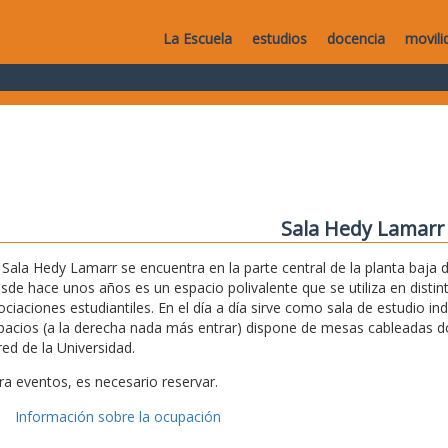
La Escuela
estudios
docencia
movili
Sala Hedy Lamarr
 Sala Hedy Lamarr se encuentra en la parte central de la planta baja de
sde hace unos años es un espacio polivalente que se utiliza en disti
ociaciones estudiantiles. En el día a día sirve como sala de estudio i
pacios (a la derecha nada más entrar) dispone de mesas cableadas don
red de la Universidad.
ra eventos, es necesario reservar.
Información sobre la ocupación