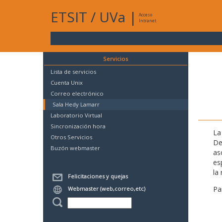
ETSIT
/
UVa
|
Acceso
Intranet
Servicios
Lista de servicios
Cuenta Unix
Correo electrónico
Sala Hedy Lamarr
Laboratorio Virtual
Sincronización hora
La
Otros Servicios
De
Buzón webmaster
as
es
la 
Felicitaciones y quejas
Pa
Webmaster (web,correo,etc)