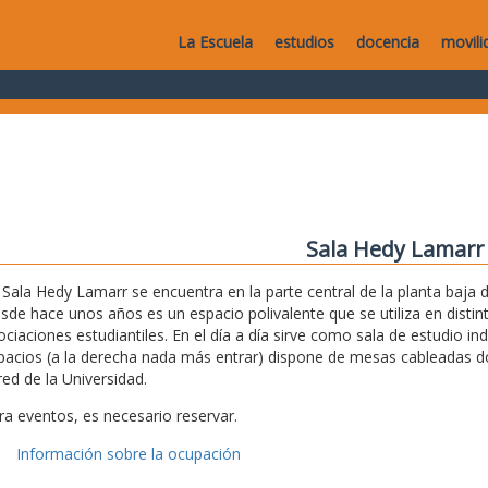
La Escuela
estudios
docencia
movili
Sala Hedy Lamarr
 Sala Hedy Lamarr se encuentra en la parte central de la planta baja de
sde hace unos años es un espacio polivalente que se utiliza en disti
ociaciones estudiantiles. En el día a día sirve como sala de estudio i
pacios (a la derecha nada más entrar) dispone de mesas cableadas don
red de la Universidad.
ra eventos, es necesario reservar.
Información sobre la ocupación