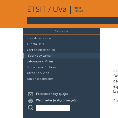
ETSIT
/
UVa
|
Acceso
Intranet
Servicios
Lista de servicios
Cuenta Unix
Correo electrónico
Sala Hedy Lamarr
Laboratorio Virtual
Sincronización hora
La
Otros Servicios
De
Buzón webmaster
as
es
la 
Felicitaciones y quejas
Pa
Webmaster (web,correo,etc)