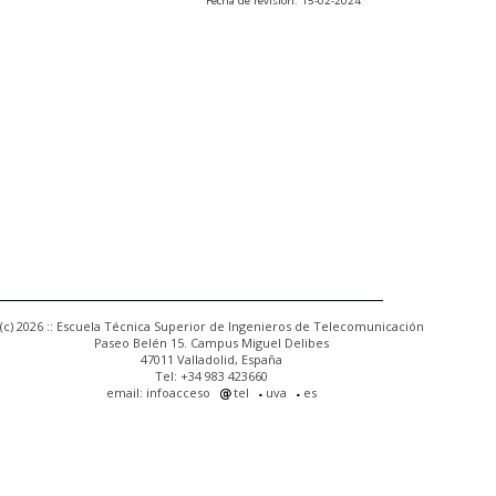
Fecha de revisión: 15-02-2024
(c) 2026 :: Escuela Técnica Superior de Ingenieros de Telecomunicación
Paseo Belén 15. Campus Miguel Delibes
47011 Valladolid, España
Tel: +34 983 423660
email: infoacceso
tel
uva
es