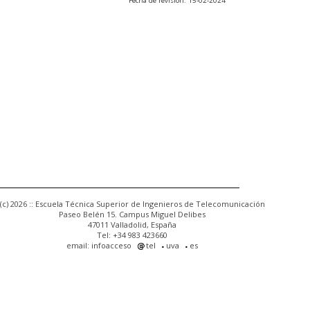
Fecha de revisión: 15-02-2024
(c) 2026 :: Escuela Técnica Superior de Ingenieros de Telecomunicación
Paseo Belén 15. Campus Miguel Delibes
47011 Valladolid, España
Tel: +34 983 423660
email: infoacceso
tel
uva
es