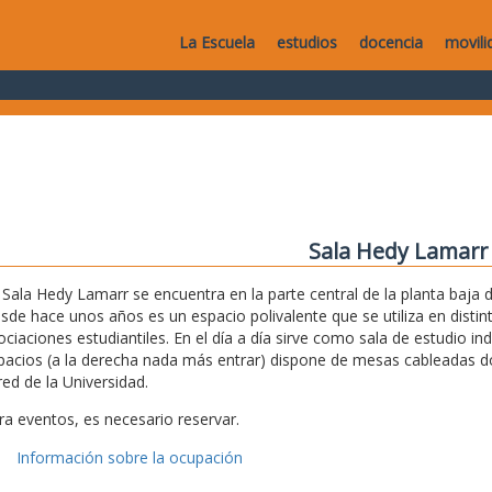
La Escuela
estudios
docencia
movili
Sala Hedy Lamarr
 Sala Hedy Lamarr se encuentra en la parte central de la planta baja de
sde hace unos años es un espacio polivalente que se utiliza en disti
ociaciones estudiantiles. En el día a día sirve como sala de estudio i
pacios (a la derecha nada más entrar) dispone de mesas cableadas don
red de la Universidad.
ra eventos, es necesario reservar.
Información sobre la ocupación