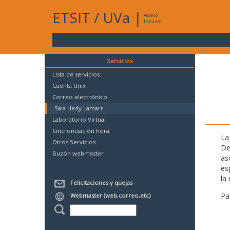
ETSIT
/
UVa
|
Acceso
Intranet
Servicios
Lista de servicios
Cuenta Unix
Correo electrónico
Sala Hedy Lamarr
Laboratorio Virtual
Sincronización hora
La
Otros Servicios
De
Buzón webmaster
as
es
la 
Felicitaciones y quejas
Pa
Webmaster (web,correo,etc)