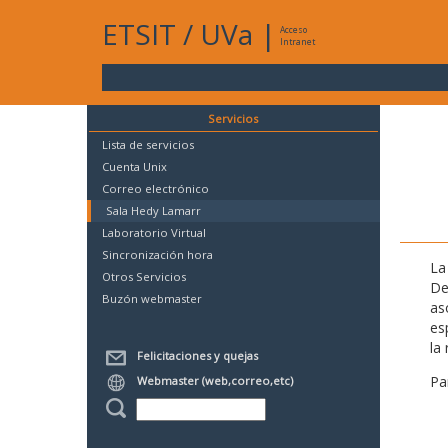
ETSIT
/
UVa
|
Acceso
Intranet
Servicios
Lista de servicios
Cuenta Unix
Correo electrónico
Sala Hedy Lamarr
Laboratorio Virtual
Sincronización hora
La
Otros Servicios
De
Buzón webmaster
as
es
la 
Felicitaciones y quejas
Pa
Webmaster (web,correo,etc)