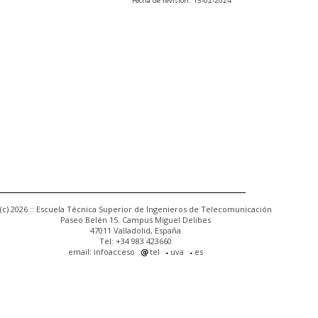
Fecha de revisión: 15-02-2024
(c) 2026 :: Escuela Técnica Superior de Ingenieros de Telecomunicación
Paseo Belén 15. Campus Miguel Delibes
47011 Valladolid, España
Tel: +34 983 423660
email: infoacceso
tel
uva
es