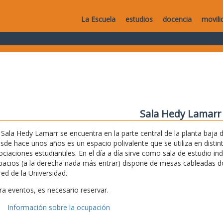
La Escuela
estudios
docencia
movili
Sala Hedy Lamarr
 Sala Hedy Lamarr se encuentra en la parte central de la planta baja de
sde hace unos años es un espacio polivalente que se utiliza en disti
ociaciones estudiantiles. En el día a día sirve como sala de estudio i
pacios (a la derecha nada más entrar) dispone de mesas cableadas don
red de la Universidad.
ra eventos, es necesario reservar.
Información sobre la ocupación