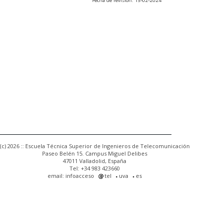
Fecha de revisión: 15-02-2024
(c) 2026 :: Escuela Técnica Superior de Ingenieros de Telecomunicación
Paseo Belén 15. Campus Miguel Delibes
47011 Valladolid, España
Tel: +34 983 423660
email: infoacceso
tel
uva
es