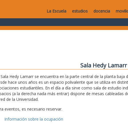
La Escuela
estudios
docencia
movili
Sala Hedy Lamarr
 Sala Hedy Lamarr se encuentra en la parte central de la planta baja de
sde hace unos años es un espacio polivalente que se utiliza en disti
ociaciones estudiantiles. En el día a día sirve como sala de estudio i
pacios (a la derecha nada más entrar) dispone de mesas cableadas don
red de la Universidad.
ra eventos, es necesario reservar.
Información sobre la ocupación