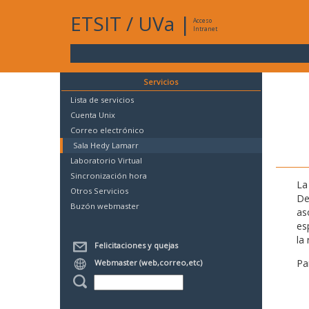
ETSIT
/
UVa
|
Acceso
Intranet
Servicios
Lista de servicios
Cuenta Unix
Correo electrónico
Sala Hedy Lamarr
Laboratorio Virtual
Sincronización hora
La
Otros Servicios
De
Buzón webmaster
as
es
la 
Felicitaciones y quejas
Pa
Webmaster (web,correo,etc)